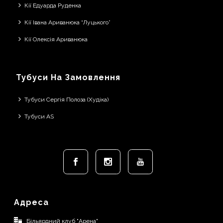
Кії Едуарда Руденка
Кії Івана Ариванюка “Луцького”
Кії Олексія Ариванюка
Тубуси На Замовлення
Тубуси Сергія Полоза (Худіка)
Тубуси AS
Адреса
Більярдний клуб "Арена"