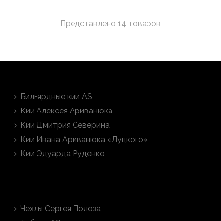
Представлено 14 товаров
Кии на заказ
Бильярдные кии AS
Кии Алексея Ариванюка
Кии Дмитрия Северина
Кии Ивана Ариванюка «Луцкого»
Кии Эдуарда Руденко
Тубусы на заказ
Чехлы Сергея Полоза