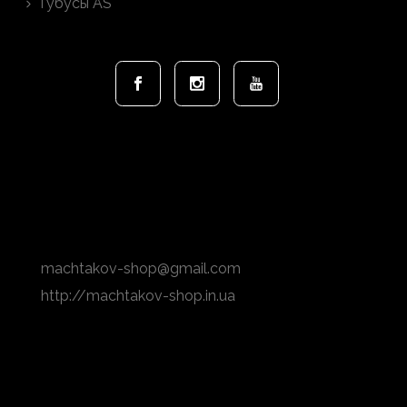
Тубусы AS
Адрес
Бильярдный клуб "Арена"
г. Одесса, ул. Посмитного 2а
(095) 502 72 73
machtakov-shop@gmail.com
http://machtakov-shop.in.ua
Карта проезда