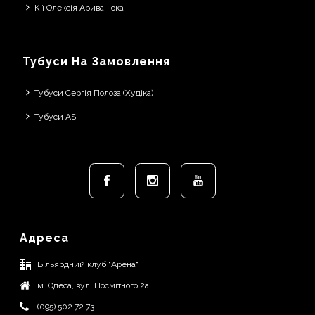
Кії Олексія Ариванюка
Тубуси На Замовлення
Тубуси Сергія Полоза (Худіка)
Тубуси AS
Адреса
Більярдний клуб "Арена"
м. Одеса, вул. Посмітного 2а
(095) 502 72 73