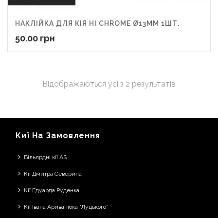
НАКЛІЙКА ДЛЯ КІЯ HI CHROME Ø13ММ 1ШТ.
50.00
грн
Відображаються усі з 2 результатів
Киї На Замовлення
Більярдні кії AS
Кії Дмитра Северина
Кії Едуарда Руденка
Кії Івана Ариванюка “Луцького”