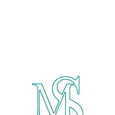
machtakov.shop@gmail.com
Час роботи: з 10-00 до 18
Головна
Крамниця
Кії На Замо