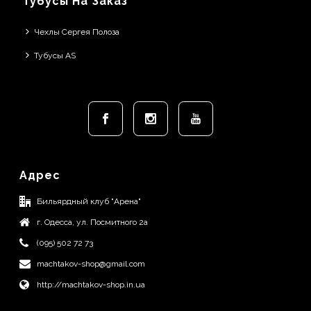
Тубусы На Заказ
Чехлы Сергея Полоза
Тубусы AS
Адрес
Бильярдный клуб "Арена"
г. Одесса, ул. Посмитного 2а
(095) 502 72 73
machtakov-shop@gmail.com
http://machtakov-shop.in.ua