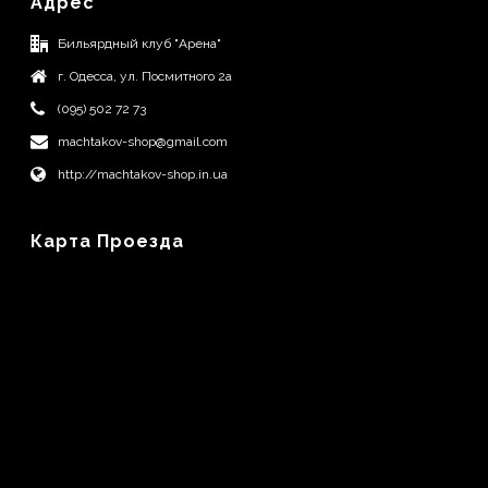
Адрес
Бильярдный клуб "Арена"
г. Одесса, ул. Посмитного 2а
(095) 502 72 73
machtakov-shop@gmail.com
http://machtakov-shop.in.ua
Карта Проезда