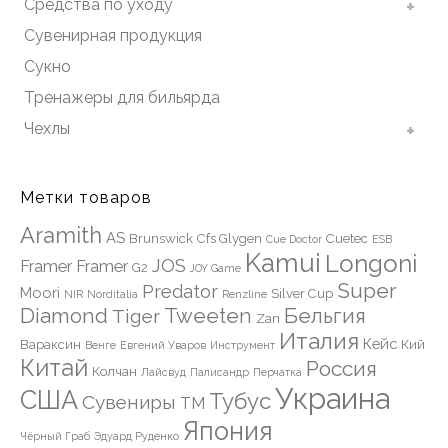
Средства по уходу
Сувенирная продукция
Сукно
Тренажеры для бильярда
Чехлы
Метки товаров
Aramith
AS
Brunswick
Cfs Glygen
Cuetec
Cue Doctor
ESB
Kamui
Longoni
JOS
Framer Framer
G2
JOY Game
Super
Predator
Moori
Silver Cup
NIR
Norditalia
Renzline
Diamond
Tweeten
Бельгия
Tiger
Zan
Италия
Кейс
Вараксин
Кий
Венге
Евгений Уваров
Инструмент
Китай
Россия
Колчан
Лайсвуд
Палисандр
Перчатка
Украина
США
Тубус
Сувениры
ТМ
Япония
Чёрный Граб
Эдуард Руденко