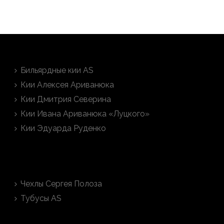
Кии на заказ
Бильярдные кии AS
Кии Алексея Ариванюка
Кии Дмитрия Северина
Кии Ивана Ариванюка «Луцкого»
Кии Эдуарда Руденко
Тубусы на заказ
Чехлы Сергея Полоза
Тубусы AS