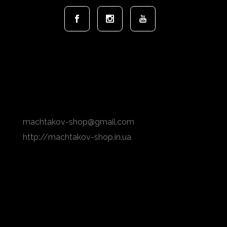
Адрес
Бильярдный клуб "Арена"
г. Одесса, ул. Посмитного 2а
(095) 502 72 73
machtakov-shop@gmail.com
http://machtakov-shop.in.ua
Карта проезда