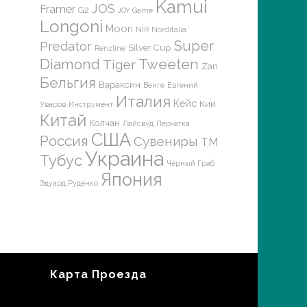
Kamui
JOS
Framer
G2
JOY Game
Longoni
Moori
NIR
Norditalia
Super
Predator
Silver Cup
Renzline
Diamond
Tweeten
Tiger
Zan
Бельгия
Вараксин
Венге
Евгений
Италия
Кейс
Кий
Уваров
Инструмент
Китай
Колчан
Лайсвуд
Перчатка
США
Россия
Сувениры
ТМ
Украина
Тубус
Чёрный Граб
Япония
Эдуард Руденко
Карта Проезда