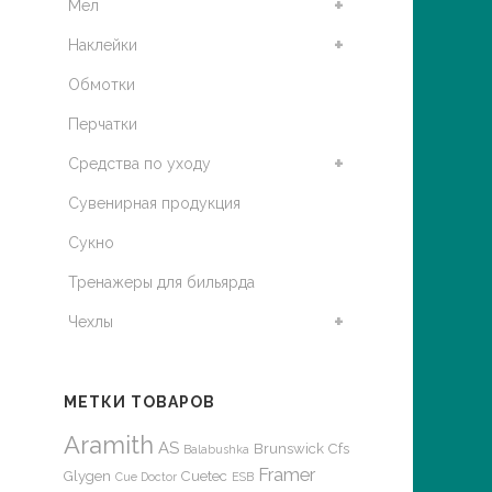
Мел
Наклейки
Обмотки
Перчатки
Средства по уходу
Сувенирная продукция
Сукно
Тренажеры для бильярда
Чехлы
МЕТКИ ТОВАРОВ
Aramith
AS
Brunswick
Cfs
Balabushka
Framer
Glygen
Cuetec
Cue Doctor
ESB