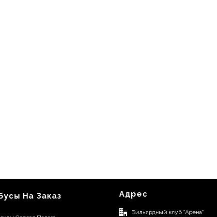
Адрес
бусы На Заказ
Бильярдный клуб "Арена"